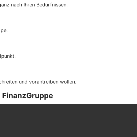
anz nach Ihren Bedürfnissen.
ppe.
lpunkt.
chreiten und vorantreiben wollen.
e FinanzGruppe