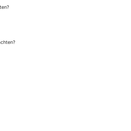
ten?
achten?