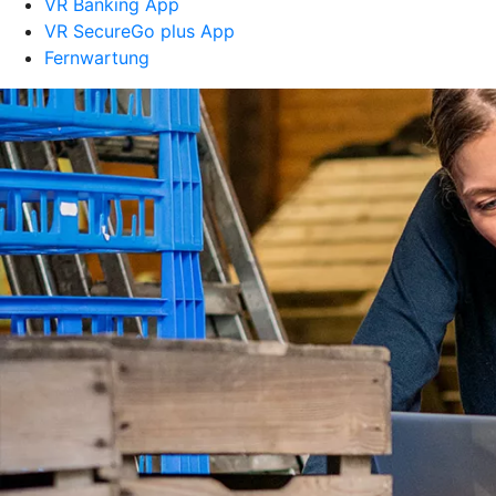
VR Banking App
VR SecureGo plus App
Fernwartung