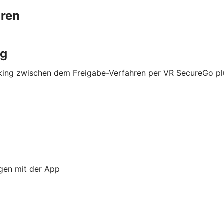
hren
ng
nking zwischen dem Freigabe-Verfahren per VR SecureGo p
ngen mit der App